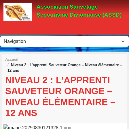
Panneau de gestion des cookies
Association Sauvetage
Secourisme Divionnaise (ASSD)
Accueil
Niveau 2 : L’apprenti Sauveteur Orange – Niveau élémentaire –
12 ans
NIVEAU 2 : L’APPRENTI
SAUVETEUR ORANGE –
NIVEAU ÉLÉMENTAIRE –
12 ANS